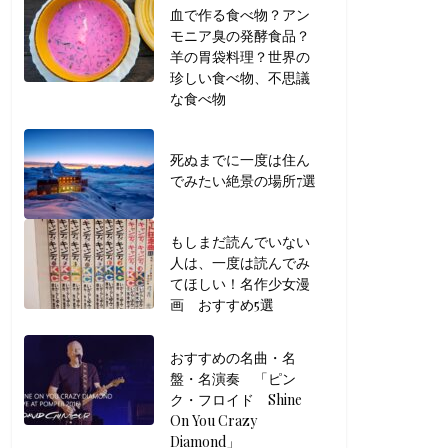
血で作る食べ物？アン
モニア臭の発酵食品？
羊の胃袋料理？世界の
珍しい食べ物、不思議
な食べ物
死ぬまでに一度は住ん
でみたい絶景の場所7選
もしまだ読んでいない
人は、一度は読んでみ
てほしい！名作少女漫
画 おすすめ5選
おすすめの名曲・名
盤・名演奏 「ピン
ク・フロイド Shine
On You Crazy
Diamond」