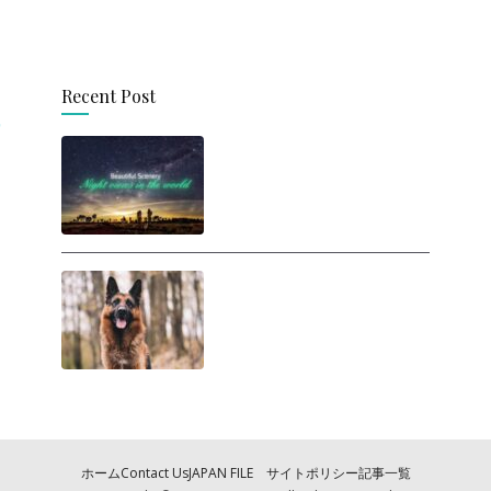
Recent Post
思わず旅に出たくなる！
世界の美しい夜景
人間は犬に勝てるの
か？ ヒトが犬と戦った
らどうなるの？
ホーム
Contact Us
JAPAN FILE サイトポリシー
記事一覧