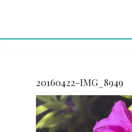
Skip
to
content
20160422-IMG_8949