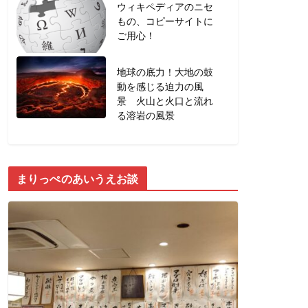
ウィキペディアのニセ
もの、コピーサイトに
ご用心！
地球の底力！大地の鼓
動を感じる迫力の風
景 火山と火口と流れ
る溶岩の風景
まりっぺのあいうえお談