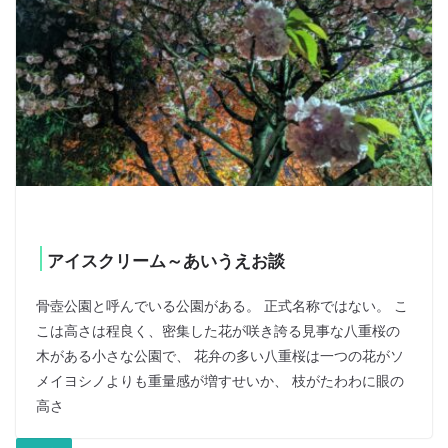
アイスクリーム～あいうえお談
骨壺公園と呼んでいる公園がある。 正式名称ではない。 こ
こは高さは程良く、密集した花が咲き誇る見事な八重桜の
木がある小さな公園で、 花弁の多い八重桜は一つの花がソ
メイヨシノよりも重量感が増すせいか、 枝がたわわに眼の
高さ