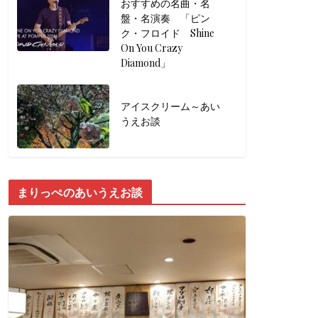
おすすめの名曲・名
盤・名演奏 「ピン
ク・フロイド Shine
On You Crazy
Diamond」
アイスクリーム～あい
うえお談
まりっぺのあいうえお談