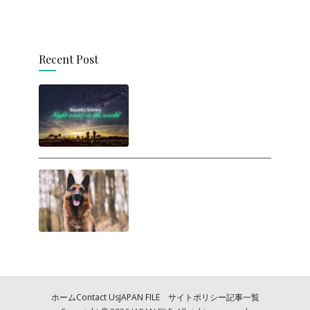
Recent Post
思わず旅に出たくなる！
世界の美しい夜景
人間は犬に勝てるの
か？ ヒトが犬と戦った
らどうなるの？
ホーム
Contact Us
JAPAN FILE サイトポリシー
記事一覧