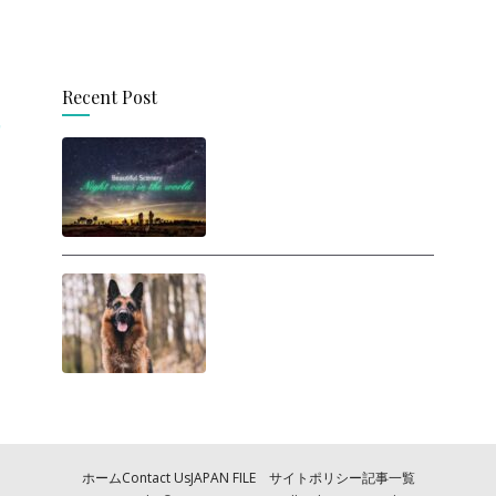
Recent Post
思わず旅に出たくなる！
世界の美しい夜景
人間は犬に勝てるの
か？ ヒトが犬と戦った
らどうなるの？
ホーム
Contact Us
JAPAN FILE サイトポリシー
記事一覧