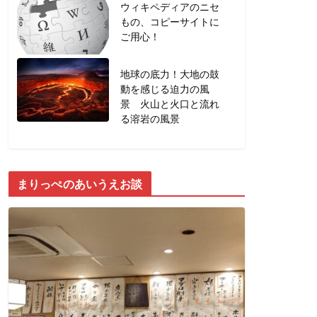
ウィキペディアのニセ
もの、コピーサイトに
ご用心！
地球の底力！大地の鼓
動を感じる迫力の風
景 火山と火口と流れ
る溶岩の風景
まりっぺのあいうえお談