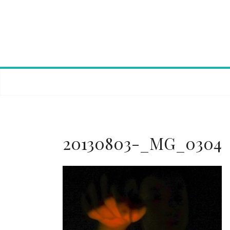
Skip
to
content
20130803-_MG_0304