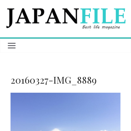
Skip
to
content
20160327-IMG_8889