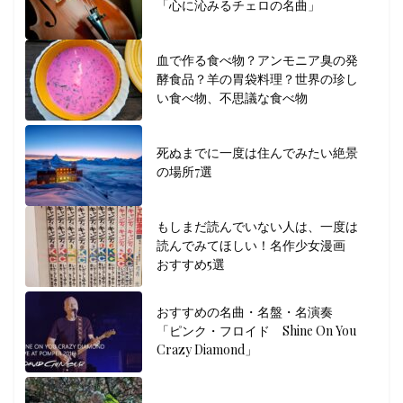
「心に沁みるチェロの名曲」
血で作る食べ物？アンモニア臭の発
酵食品？羊の胃袋料理？世界の珍し
い食べ物、不思議な食べ物
死ぬまでに一度は住んでみたい絶景
の場所7選
もしまだ読んでいない人は、一度は
読んでみてほしい！名作少女漫画
おすすめ5選
おすすめの名曲・名盤・名演奏
「ピンク・フロイド Shine On You
Crazy Diamond」