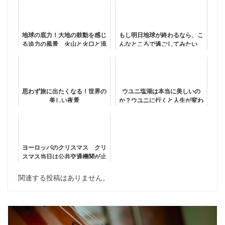
地球の底力！大地の鼓動を感じ
もし明日地球が終わるなら、こ
る迫力の風景 火山と火口と流
んなところで過ごしてみたい
れる溶岩の風景
絶景の島「パラワン島」
思わず旅に出たくなる！世界の
ウユニ塩湖は本当に美しいの
美しい夜景
か？ウユニに行くと人生が変わ
るのは本当！？
ヨーロッパのクリスマス クリ
スマス当日は公共交通機関が止
まる？
関連する投稿はありません。