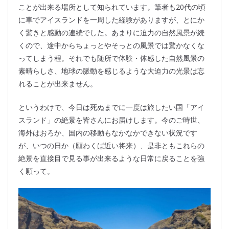
ことが出来る場所として知られています。筆者も20代の頃
に車でアイスランドを一周した経験がありますが、とにか
く驚きと感動の連続でした。あまりに迫力の自然風景が続
くので、途中からちょっとやそっとの風景では驚かなくな
ってしまう程。それでも随所で体験・体感した自然風景の
素晴らしさ、地球の脈動を感じるような大迫力の光景は忘
れることが出来ません。
というわけで、今日は死ぬまでに一度は旅したい国「アイ
スランド」の絶景を皆さんにお届けします。今のご時世、
海外はおろか、国内の移動もなかなかできない状況です
が、いつの日か（願わくば近い将来）、是非ともこれらの
絶景を直接目で見る事が出来るような日常に戻ることを強
く願って。