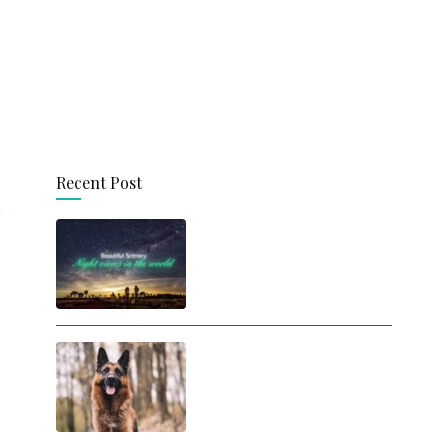
Recent Post
思わず旅に出たくなる！
世界の美しい夜景
人間は犬に勝てるの
か？ ヒトが犬と戦った
らどうなるの？