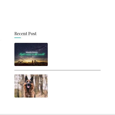
Recent Post
思わず旅に出たくなる！
世界の美しい夜景
人間は犬に勝てるの
か？ ヒトが犬と戦った
らどうなるの？