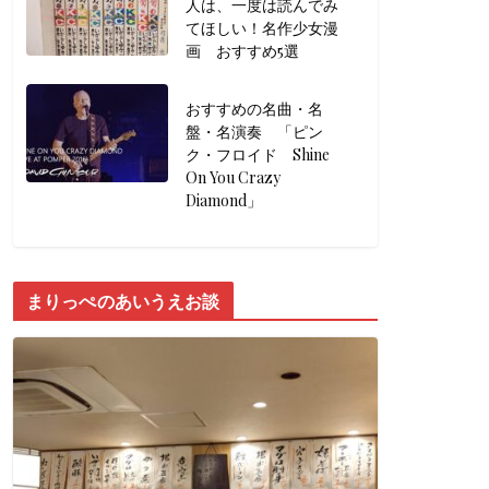
人は、一度は読んでみ
てほしい！名作少女漫
画 おすすめ5選
おすすめの名曲・名
盤・名演奏 「ピン
ク・フロイド Shine
On You Crazy
Diamond」
まりっぺのあいうえお談