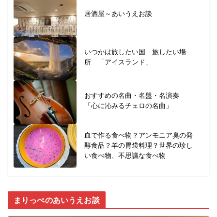
居酒屋～あいうえお談
いつかは旅したい国 旅したい場
所 「アイスランド」
おすすめの名曲・名盤・名演奏
「心に沁みるチェロの名曲」
血で作る食べ物？アンモニア臭の発
酵食品？羊の胃袋料理？世界の珍し
い食べ物、不思議な食べ物
まりっぺのあいうえお談