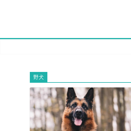
Skip
to
content
野犬