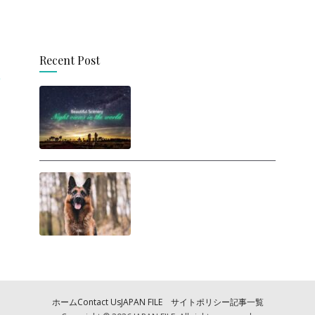
Recent Post
思わず旅に出たくなる！
世界の美しい夜景
人間は犬に勝てるの
か？ ヒトが犬と戦った
らどうなるの？
ホーム
Contact Us
JAPAN FILE サイトポリシー
記事一覧