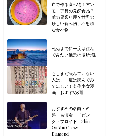
血で作る食べ物？アン
モニア臭の発酵食品？
羊の胃袋料理？世界の
珍しい食べ物、不思議
な食べ物
死ぬまでに一度は住ん
でみたい絶景の場所7選
もしまだ読んでいない
人は、一度は読んでみ
てほしい！名作少女漫
画 おすすめ5選
おすすめの名曲・名
盤・名演奏 「ピン
ク・フロイド Shine
On You Crazy
Diamond」