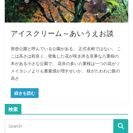
アイスクリーム～あいうえお談
骨壺公園と呼んでいる公園がある。 正式名称ではない。 こ
こは高さは程良く、密集した花が咲き誇る見事な八重桜の
木がある小さな公園で、 花弁の多い八重桜は一つの花がソ
メイヨシノよりも重量感が増すせいか、 枝がたわわに眼の
高さ
続きを読む
検索