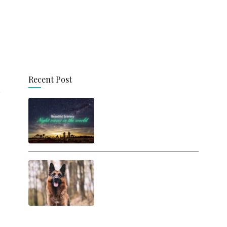
Recent Post
思わず旅に出たくなる！
世界の美しい夜景
人間は犬に勝てるの
か？ ヒトが犬と戦った
らどうなるの？