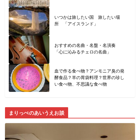
いつかは旅したい国 旅したい場
所 「アイスランド」
おすすめの名曲・名盤・名演奏
「心に沁みるチェロの名曲」
血で作る食べ物？アンモニア臭の発
酵食品？羊の胃袋料理？世界の珍し
い食べ物、不思議な食べ物
まりっぺのあいうえお談