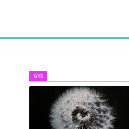
Skip
to
content
寄稿