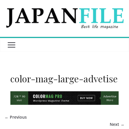
Skip
to
content
color-mag-large-advetise
← Previous
Next →