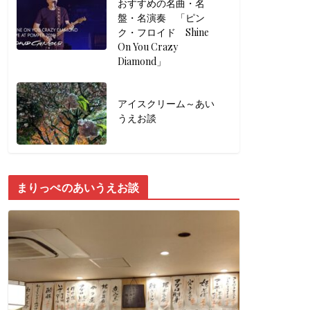
おすすめの名曲・名
盤・名演奏 「ピン
ク・フロイド Shine
On You Crazy
Diamond」
アイスクリーム～あい
うえお談
まりっぺのあいうえお談