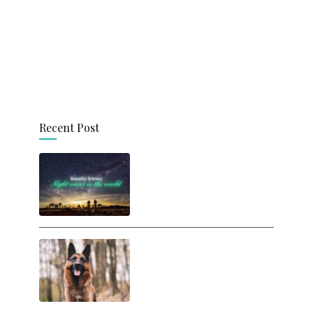
Recent Post
思わず旅に出たくなる！
世界の美しい夜景
人間は犬に勝てるの
か？ ヒトが犬と戦った
らどうなるの？