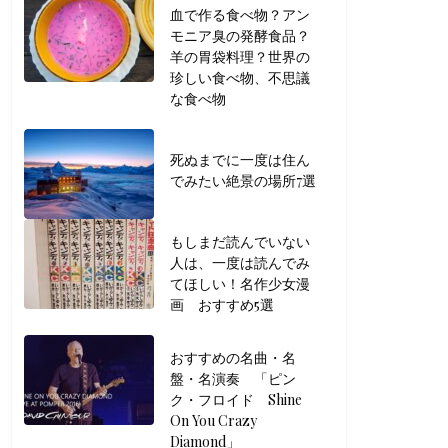
血で作る食べ物？アン
モニア臭の発酵食品？
羊の胃袋料理？世界の
珍しい食べ物、不思議
な食べ物
死ぬまでに一度は住ん
でみたい絶景の場所7選
もしまだ読んでいない
人は、一度は読んでみ
てほしい！名作少女漫
画 おすすめ5選
おすすめの名曲・名
盤・名演奏 「ピン
ク・フロイド Shine
On You Crazy
Diamond」